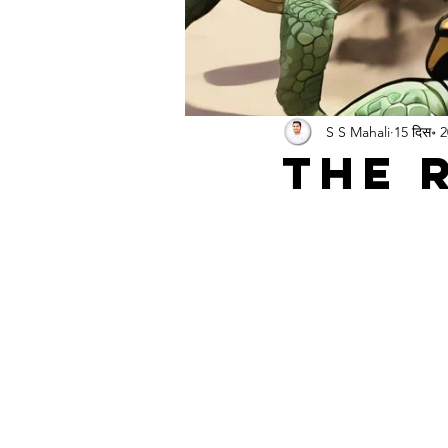
S S Mahali
15 दिस॰ 
The 