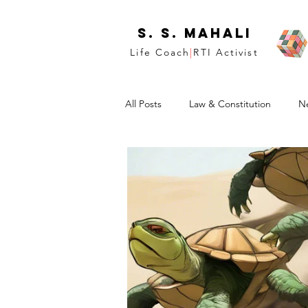
S. S. Mahali
Life Coach
|
RTI Activist
All Posts
Law & Constitution
N