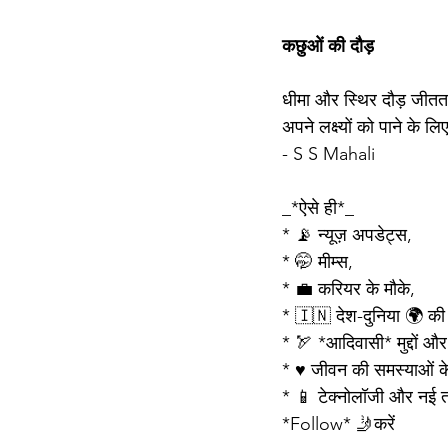
कछुओं की दौड़
धीमा और स्थिर दौड़ जीतत
अपने लक्ष्यों को पाने के लि
- S S Mahali
_*ऐसे ही*_ 
* 📡 न्यूज़ अपडेट्स,
* 🤭 मीम्स,
* 💼 करियर के मौके,
* 🇮🇳 देश-दुनिया 🌍 की 
* 🏹 *आदिवासी* मुद्दों 
* ♥️ जीवन की समस्याओं क
* 📱 टेक्नोलॉजी और नई 
*Follow* 🤳करें 