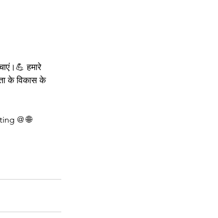
चाएं।💪 हमारे 
ता के विकास के 
ting @ 🌐 