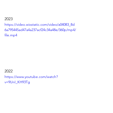
2023
https://video.wixstatic.com/video/a04083_8d
6a795445ad47a4a237acf24c34a48e/360p/mp4/
file.mp4
2022
https://www.youtube.com/watch?
v=9UnI_KH93Tg