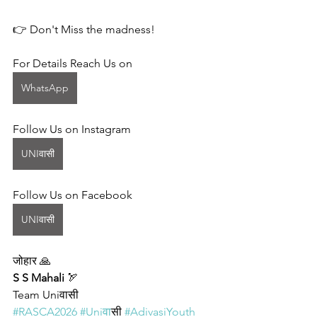
👉 Don't Miss the madness!
For Details Reach Us on
WhatsApp
Follow Us on Instagram 
UNIवासी
Follow Us on Facebook
UNIवासी
जोहार 🙏 
S S Mahali
 🏹 
Team Uniवासी
#RASCA2026
#Uniव
ासी 
#AdivasiYouth