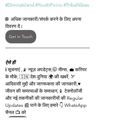
#DimnaIsland
#YouthPicnic
#TribalVibes
🌐  अधिक जानकारी/संपर्क करने के लिए अपना 
विवरण दें।
Get in Touch
ऐसे ही
ℹ️ सूचनाएं ,📡 न्यूज़ अपडेट्स,🤭 मीम्स, 💼 करियर 
के मौके, 🇮🇳 देश-दुनिया 🌍 की खबरें, 🏹 
आदिवासी मुद्दों और जागरूकता की जानकारी,♥️ 
जीवन की समस्याओं के समाधान,📱 टेक्नोलॉजी 
और नई तकनीकों की जानकारीयों की Regular 
Updates 📰 पाने के लिए हमारे 👇 WhatsApp 
चैनल 📺 को  
Follow 💫
 🤳करें