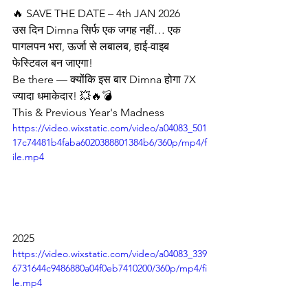
🔥 SAVE THE DATE – 4th JAN 2026
उस दिन Dimna सिर्फ एक जगह नहीं… एक 
पागलपन भरा, ऊर्जा से लबालब, हाई-वाइब 
फेस्टिवल बन जाएगा!
Be there — क्योंकि इस बार Dimna होगा 7X 
ज्यादा धमाकेदार! 💥🔥💣
This & Previous Year's Madness
https://video.wixstatic.com/video/a04083_501
17c74481b4faba6020388801384b6/360p/mp4/f
ile.mp4
2025
https://video.wixstatic.com/video/a04083_339
6731644c9486880a04f0eb7410200/360p/mp4/fi
le.mp4