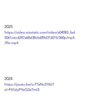
2025
https://video.wixstatic.com/video/a04083_fad
5061cecd247a68d38c6d89d312015/360p/mp4
/file.mp4
2024
https://youtu.be/o-FTaNc5Y6U?
si=F61ztyPHzQ3aTmtS