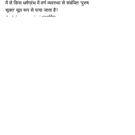
में से किस धर्मग्रंथ में वर्ण व्यवस्था से संबंधित 'पुरुष 
सूक्त' मूल रूप से पाया जाता है?
A. Atharvaveda / अथर्ववेद
B. Samaveda / सामवेद
C. Rigveda / ऋग्वेद
D. Manusmriti / मनुस्मृति
Answer: C. Rigveda (ऋग्वेद)
Explanation: ऋग्वेद के पुरुष सूक्त में वर्ण 
व्यवस्था का वर्णन है।
---
18. Who is the chief regulator of the 
banking system in India? / भारत में बैंकिंग 
प्रणाली का मुख्य नियामक कौन है?
A. Reserve Bank of India / भारतीय रिजर्व 
बैंक
B. Indian Banks Association / भारतीय बैंक 
संघ