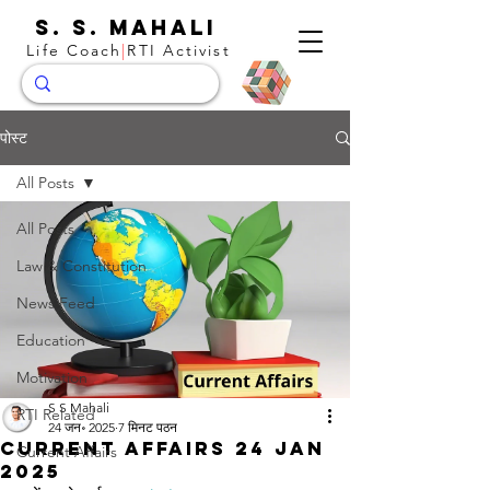
S. S. Mahali
Life Coach
|
RTI Activist
पोस्ट
All Posts
All Posts
Law & Constitution
News Feed
Education
Motivation
S S Mahali
RTI Related
24 जन॰ 2025
7 मिनट पठन
Current Affairs 24 Jan
Current Affairs
2025