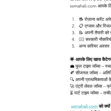
ssmahali.com आपके लिए सब
🔂 रोज़ाना करेंट अ
📋 एग्जाम और रिजल
📝 अपनी तैयारी को 
🧑‍✈️ सरकारी नौकरिय
अन्य करियर अवसर
🌟 आपके लिए खास कैटेगर
💼 फुल टाइम जॉब्स – स्थ
🍂 सीजनल जॉब्स – अतिर
🔍 अपनी प्राथमिकताओं के 
🚀 एंट्री लेवल जॉब्स – फ
⏳ पार्ट टाइम जॉब्स – ल
ssmahali.com
 को क्यों