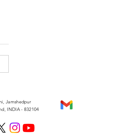
rrent
fairs 20 Dec
24
i, Jamshedpur
nd, INDIA - 832104