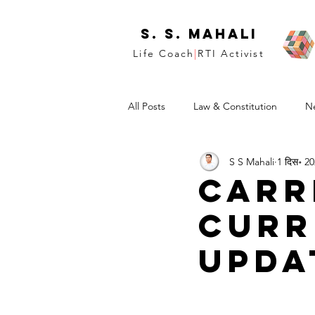
S. S. Mahali
Life Coach
|
RTI Activist
All Posts
Law & Constitution
N
S S Mahali
1 दिस॰ 2
Carr
Curr
Upda