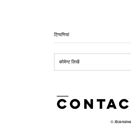
टिप्पणियां
कोमेन्ट लिखें
Current
Affairs 22 Dec
2024
Contac
© ssmahal
© 2025 SSMa