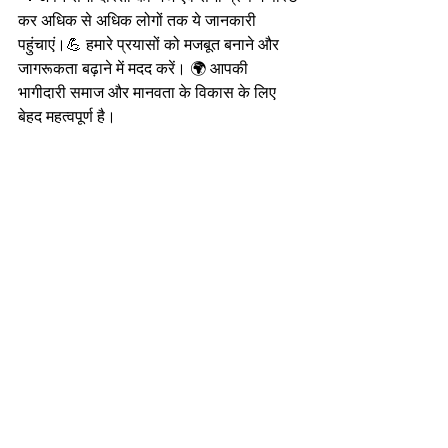
कर अधिक से अधिक लोगों तक ये जानकारी 
पहुंचाएं।💪 हमारे प्रयासों को मजबूत बनाने और 
जागरूकता बढ़ाने में मदद करें। 🌍 आपकी 
भागीदारी समाज और मानवता के विकास के लिए 
बेहद महत्वपूर्ण है।
आपके सपनों को साकार करने और आपके 
अधिकारों की रक्षा के लिए हमेशा तत्पर।
Follow 🔄 
l
 Like ♥️ 
l
 Comment 💬 
l
 Share 
🤳
Keep Supporting @ 🌐 SSMahali.com  💕