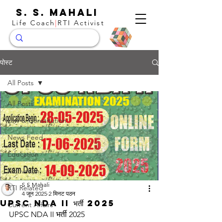
S. S. Mahali
Life Coach
|
RTI Activist
पोस्ट
All Posts
All Posts
Law & Constitution
News Feed
Education
Motivation
S S Mahali
RTI Related
4 जून 2025
2 मिनट पठन
UPSC NDA II भर्ती 2025
Current Affairs
UPSC NDA II भर्ती 2025