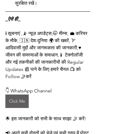
सुरक्षित रखें। 
_ऐसे ही_
ℹ️ सूचनाएं ,📡 न्यूज़ अपडेट्स,🤭 मीम्स, 💼 करियर 
के मौके, 🇮🇳 देश-दुनिया 🌍 की खबरें, 🏹 
आदिवासी मुद्दों और जागरूकता की जानकारी,♥️ 
जीवन की समस्याओं के समाधान,📱 टेक्नोलॉजी 
और नई तकनीकों की जानकारीयों की Regular 
Updates 📰 पाने के लिए हमारे चैनल 📺 को 
Follow 🤳करें 
👇 WhatsApp Channel
Click Me
🌟 इस जानकारी को सभी के साथ साझा 🤳 करें!
📢 अपने सभी दोस्तों को भेजे एवं सभी ग्रुप में पोस्ट 