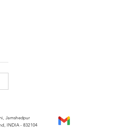
 फील्ड वर्कर प्रतियोगिता
्षा-2024 के संताली भाषा
नपत्र में गंभीर अनियमितताओं
i, Jamshedpur
रोध में राज्यपाल को सौंपा गया
nd, INDIA - 832104
न, मुख्यमंत्री से मिलने नहीं