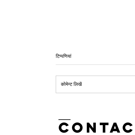
टिप्पणियां
कोमेन्ट लिखें
राज्य स्तरीय अगुवा सम्मेलन में S
S Mahali ने रखे
महत्वपूर्ण सुझाव
Contac