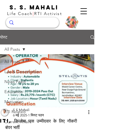
S. S. Mahali
Life Coach
|
RTI Activist
पोस्ट
All Posts
All Posts
Law & Constitution
News Feed
Education
Motivation
S S Mahali
RTI Related
6 मई 2025
1 मिनट पठन
ITI, डिप्लोमा पास उम्मीदवार के लिए नौकरी
Current Affairs
बंपर भर्ती