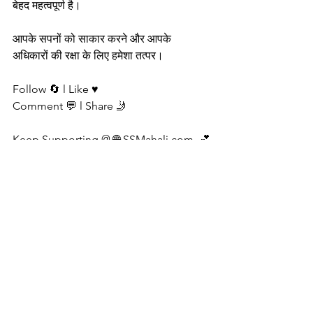
बेहद महत्वपूर्ण है।
आपके सपनों को साकार करने और आपके 
अधिकारों की रक्षा के लिए हमेशा तत्पर।
Follow 🔄 l Like ♥️ 
Comment 💬 l Share 🤳
Keep Supporting @ 🌐 SSMahali.com  💕
सभी देखें
हाल ही के पोस्ट्स