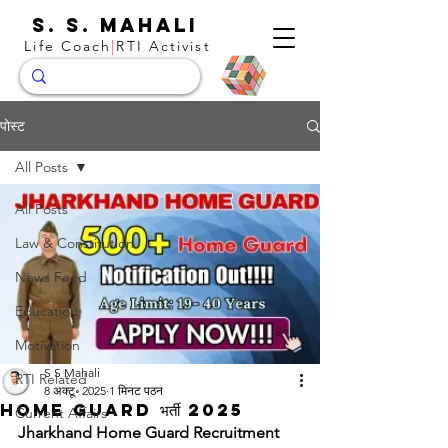
S. S. Mahali
Life Coach
|
RTI Activist
पोस्ट
All Posts
All Posts
Law & Constitution
News Feed
Education
Motivation
S S Mahali
RTI Related
8 अक्टू॰ 2025
1 मिनट पठन
Home Guard भर्ती 2025
Current Affairs
Jharkhand Home Guard Recruitment 