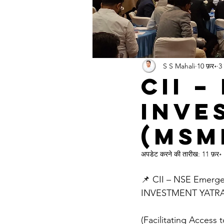
S S Mahali
10 फ़र॰
3
CII 
Inve
(MSME) 
अपडेट करने की तारीख:
11 फ़र॰
📌 CII – NSE Emerg
INVESTMENT YATR
(Facilitating Access