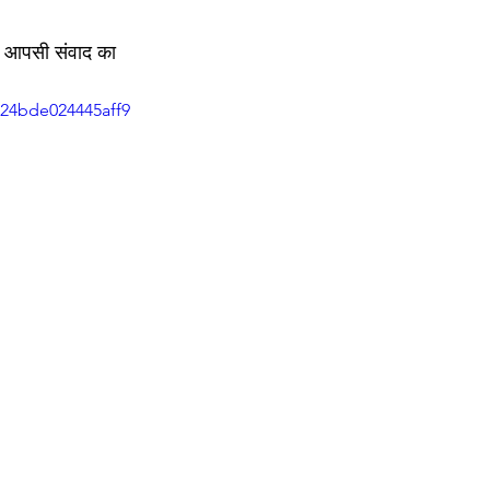
बीच आपसी संवाद का 
a24bde024445aff9