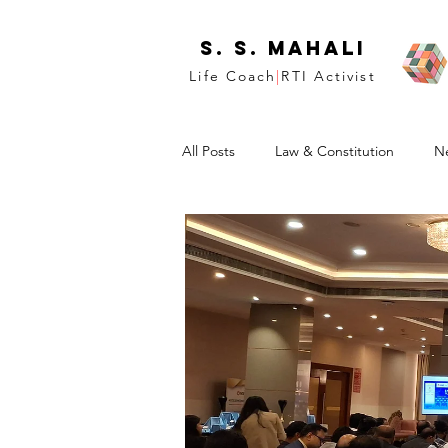
S. S. Mahali
Life Coach
|
RTI Activist
All Posts
Law & Constitution
N