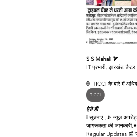
S S Mahali 🏹 
IT प्रभारी, झारखंड चैप्ट
🌐  TICCI के बारे में अध
TICCI
ऐसे ही
ℹ️ सूचनाएं ,📡 न्यूज़ अपड
जागरूकता की जानकारी,♥️
Regular Updates 📰 पा