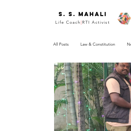
S. S. Mahali
Life Coach
|
RTI Activist
All Posts
Law & Constitution
N