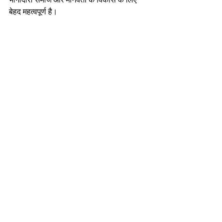
बेहद महत्वपूर्ण है।
आपके सपनों को साकार करने और आपके 
अधिकारों की रक्षा के लिए हमेशा तत्पर।
Like
 ♥️ l 
Comment
 💬 l 
Share
 🤳
Keep Supporting @ 🌐 SSMahali.com  💕
सभी देखें
हाल ही के पोस्ट्स