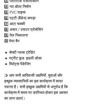
3️⃣ प्लास्टिक रीसायक्लिंग
4️⃣ नट-बोल्ट निर्माण
5️⃣ PVC पाइप्स
6️⃣ पट्टी (बैंडेज) कपड़ा
7️⃣ आटा चक्की
8️⃣ अचार / टमाटर प्रोसेसिंग
9️⃣ तेल निकालना
🔟 पेपर बैग
🔸 सेफ्टी ग्लव्स ट्रेडिंग
🔸 स्ट्रीट फूड: इडली-डोसा
🔸 मिलेट्स पैकेजिंग
🫱 आप सभी आदिवासी उद्यमियों, युवाओं और 
इच्छुक व्यवसायियों का इस कार्यक्रम में सादर 
स्वागत है। सभी इच्छुक उद्यमियों से अनुरोध है कि 
कार्यक्रम में समय पर उपस्थित होकर इस अवसर 
का लाभ उठाएं।