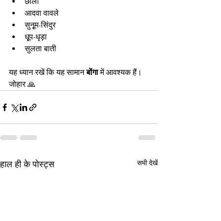
छोला
आदवा वावले
सुनृूम-सिंदुर
धृूप-धृड़ा
सुलता बाती
यह ध्यान रखें कि यह सामान 
बोंगा
 में आवश्यक हैं।
जोहार 🙏 
सभी देखें
हाल ही के पोस्ट्स