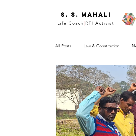
S. S. Mahali
Life Coach
|
RTI Activist
All Posts
Law & Constitution
N