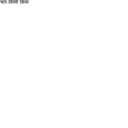
िचार-विमर्श किया 