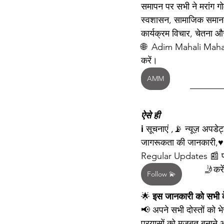
समापन पर सभी ने मरांग गो
स्वशासन, सामाजिक समानता
कार्यक्रम विचार, चेतना 
🌐  Adim Mahali Mahal क
करें।
AMM
ऐसे ही
ℹ️ सूचनाएं ,📡 न्यूज़ अपड
जागरूकता की जानकारी,♥️
Regular Updates 📰 पा
 🤳करें
Follow 💫
🌟 
इस जानकारी को सभी क
📢 अपने सभी दोस्तों को भ
प्रयासों को मजबूत बनाने