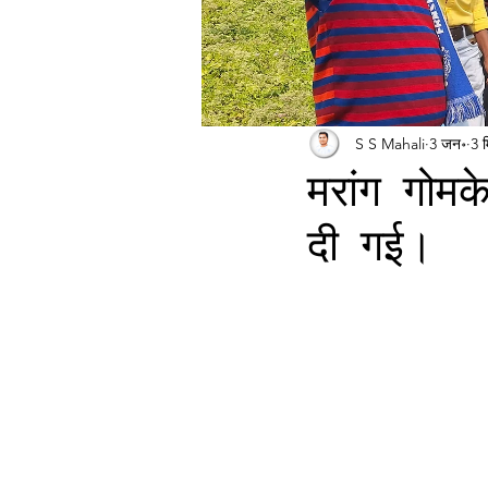
S S Mahali
3 जन॰
3 
मरांग गोमक
दी गई।