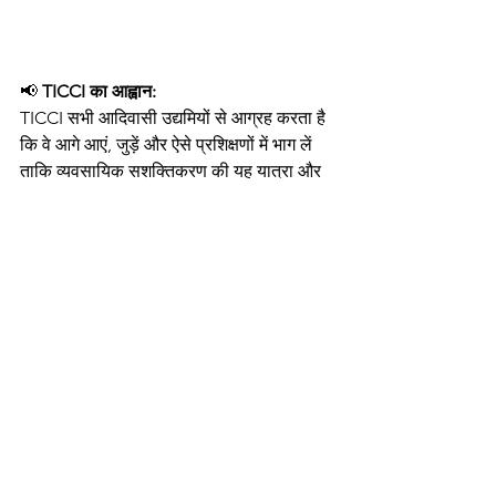
📢 
TICCI का आह्वान:
TICCI सभी आदिवासी उद्यमियों से आग्रह करता है 
कि वे आगे आएं, जुड़ें और ऐसे प्रशिक्षणों में भाग लें 
ताकि व्यवसायिक सशक्तिकरण की यह यात्रा और 
मजबूत हो सके।
🌐  अधिक जानकारी/TICCI से संपर्क करने के लिए 
नीचे 👇 दिए गए लिंक पर क्लिक करें।
TICCI
जोहार! 🙏
S S Mahali
 🎯 
TICCI परिवार की ओर से धन्यवाद।
ऐसे ही