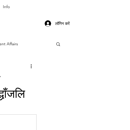
Info
लॉगिन करें
ent Affairs
ा
धॉंजलि