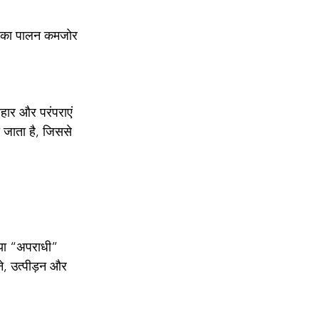
नून का पालन कमजोर 
ौहार और परंपराएं 
ो जाता है, जिससे 
” या “अपराधी” 
े, उत्पीड़न और 