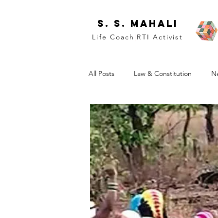
S. S. Mahali
Life Coach
|
RTI Activist
All Posts
Law & Constitution
N